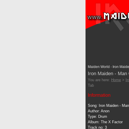
Maiden World - Iron Maide
Iron Maiden - Man
You are here:
Home
>
I
Tab
Information
Song: Iron Maiden - Ma
Author: Anon
Type: Drum
Album: The X Factor
Track no: 3