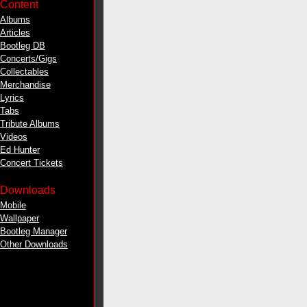
Content
Albums
Articles
Bootleg DB
Concerts/Gigs
Collectables
Merchandise
Lyrics
Tabs
Tribute Albums
Videos
Ed Hunter
Concert Tickets
Downloads
Mobile
Wallpaper
Bootleg Manager
Other Downloads