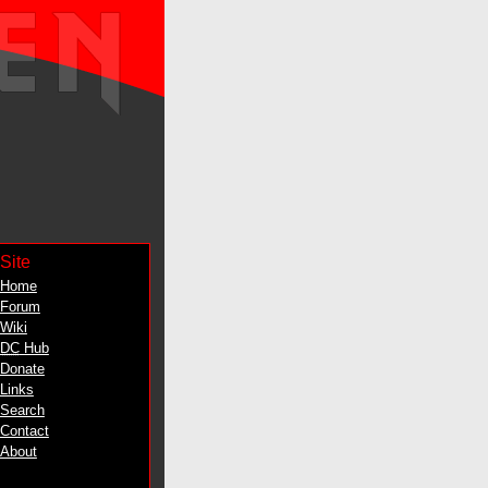
Site
Home
Forum
Wiki
DC
Hub
Donate
Links
Search
Contact
About