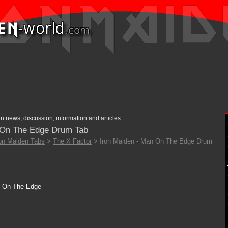
n news, discussion, information and articles
 On The Edge Drum Tab
ron Maiden Tabs
>
The X Factor
> Iron Maiden - Man On The Edge Drum
n On The Edge