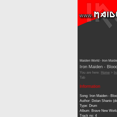
Maiden World - Iron Maide
Iron Maiden - Bloo
You are here:
Home
>
I
Tab
Information
Song: Iron Maiden - Blo
Author: Dotan Shaniv (do
Type: Drum
Album: Brave New Worl
Track no: 4