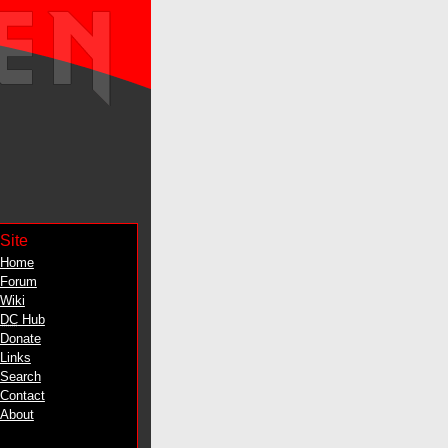
Site
Home
Forum
Wiki
DC
Hub
Donate
Links
Search
Contact
About