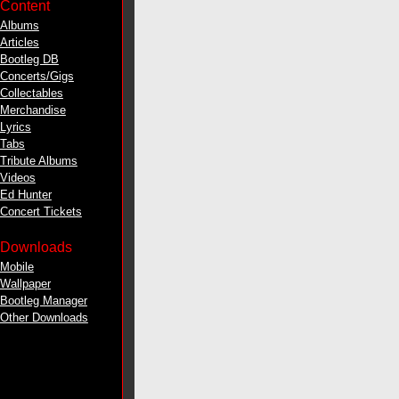
Content
Albums
Articles
Bootleg DB
Concerts/Gigs
Collectables
Merchandise
Lyrics
Tabs
Tribute Albums
Videos
Ed Hunter
Concert Tickets
Downloads
Mobile
Wallpaper
Bootleg Manager
Other Downloads