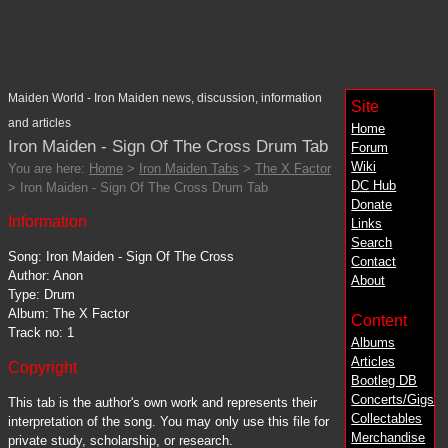
Maiden World - Iron Maiden news, discussion, information
Site
and articles
Home
Iron Maiden - Sign Of The Cross Drum Tab
Forum
Wiki
You are here:
Home
>
Iron Maiden Tabs
>
The X Factor
DC
Hub
> Iron Maiden - Sign Of The Cross Drum Tab
Donate
Information
Links
Search
Song: Iron Maiden - Sign Of The Cross
Contact
Author: Anon
About
Type: Drum
Album: The X Factor
Content
Track no: 1
Albums
Articles
Copyright
Bootleg DB
Concerts/Gigs
This tab is the author's own work and represents their
Collectables
interpretation of the song. You may only use this file for
Merchandise
private study, scholarship, or research.