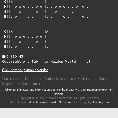
Click here for printable version
You are here:
Home
>
Iron Maiden Tabs
>
The X Factor
> Iron Maiden -
Sign Of The Cross Drum Tab
All content, images and other resources are the property of their respective copyright
holders
Copyright © 2003-2026 maiden-world.com, All Rights Reserved.
Admin E-mail:
admin AT maiden-world DOT com
, Site Design by
Jon Simpson